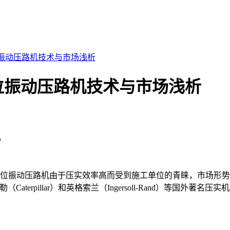
振动压路机技术与市场浅析
位振动压路机技术与市场浅析
。
振动压路机由于压实效率高而受到施工单位的青睐，市场形势
（Caterpillar）和英格索兰（Ingersoll-Rand）等