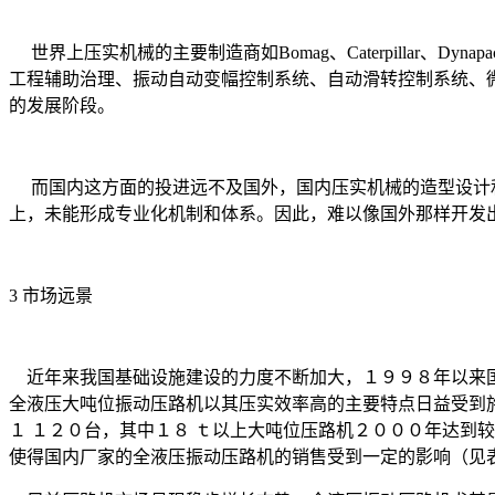
世界上压实机械的主要制造商如Bomag、Caterpillar、
工程辅助治理、振动自动变幅控制系统、自动滑转控制系统、
的发展阶段。
而国内这方面的投进远不及国外，国内压实机械的造型设计和
上，未能形成专业化机制和体系。因此，难以像国外那样开发
3 市场远景
近年来我国基础设施建设的力度不断加大，１９９８年以来国
全液压大吨位振动压路机以其压实效率高的主要特点日益受到
１ １２０台，其中１８ ｔ以上大吨位压路机２０００年达到
使得国内厂家的全液压振动压路机的销售受到一定的影响（见