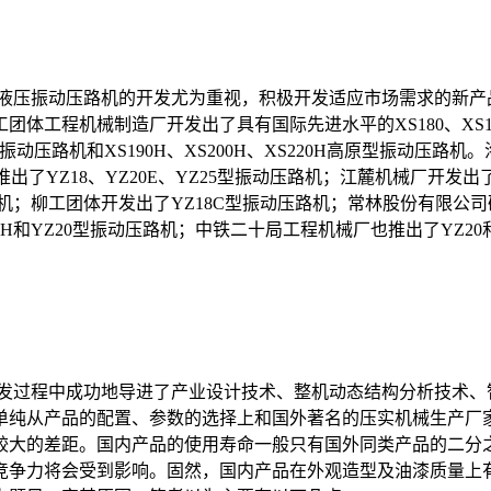
液压振动压路机的开发尤为重视，积极开发适应市场需求的新产
工程机械制造厂开发出了具有国际先进水平的XS180、XS190、XS
压路机和XS190H、XS200H、XS220H高原型振动压路机。
YZ18、YZ20E、YZ25型振动压路机；江麓机械厂开发出了W1
动压路机；柳工团体开发出了YZ18C型振动压路机；常林股份有限
8H和YZ20型振动压路机；中铁二十局工程机械厂也推出了YZ20
过程中成功地导进了产业设计技术、整机动态结构分析技术、
单纯从产品的配置、参数的选择上和国外著名的压实机械生产厂
较大的差距。国内产品的使用寿命一般只有国外同类产品的二分
竞争力将会受到影响。固然，国内产品在外观造型及油漆质量上