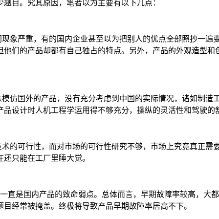
少题目。究其原因，笔者以为主要有以下几点：
同现象严重，有的国内企业甚至以为把别人的优点全部照抄一遍
但他们的产品却都有自己独占的特点。另外，产品的外观造型和
味模仿国外的产品，没有充分考虑到中国的实际情况，诸如制造
产品设计时人机工程学运用得不够充分，操纵的灵活性和驾驶的
技术的可行性，而对市场的可行性研究不够，市场上究竟真正需
在还只能在工厂里睡大觉。
却一直是国内产品的致命弱点。总体而言，早期故障率较高，大
题目经常被掩盖。终极将导致产品早期故障率居高不下。