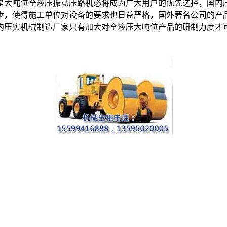
大吨位全液压振动压路机必将成为广大用户的优先选择，国内
步，使得施工单位对设备的要求也日益严格，国外著名公司的产
内压实机械制造厂家只有加大对全液压大吨位产品的研制力度才