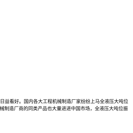
日益看好。国内各大工程机械制造厂家纷纷上马全液压大吨位
国外著名压实机械制造厂商的同类产品也大量进进中国市场，全液压大吨位振