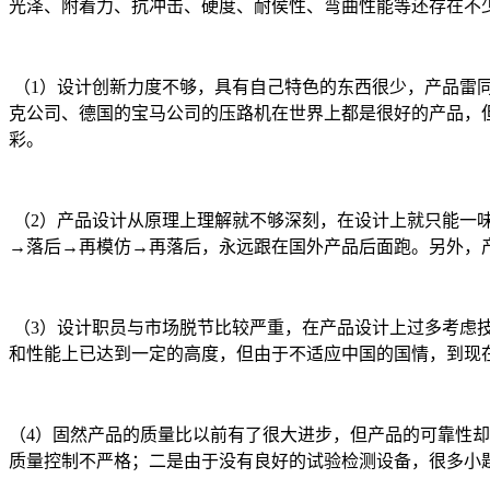
光泽、附着力、抗冲击、硬度、耐侯性、弯曲性能等还存在不
（1）设计创新力度不够，具有自己特色的东西很少，产品雷
克公司、德国的宝马公司的压路机在世界上都是很好的产品，
彩。
（2）产品设计从原理上理解就不够深刻，在设计上就只能一
→落后→再模仿→再落后，永远跟在国外产品后面跑。另外，
（3）设计职员与市场脱节比较严重，在产品设计上过多考虑
和性能上已达到一定的高度，但由于不适应中国的国情，到现
（4）固然产品的质量比以前有了很大进步，但产品的可靠性
质量控制不严格；二是由于没有良好的试验检测设备，很多小