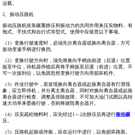
运载。
2、振动压路机
振动压路机依靠碾重静压和振动力的共同作用来压实物料。有
拖式、手扶式和自行式等型式。使用中应留意以下事项。
（1）变换行驶速度时，必须先分离合器或换向离合器，方可
扳动变速手柄进行换挡。
（2）变换行驶方向时，须先将换向手柄由前进（后退）位置
扳至中位，待机器停稳后再将手柄扳至后退（前进）位置。不
可一次扳到位，以免因忽然变换行驶方向而损坏机件。
（3）作业行驶中，若发现换向离合器或起振离合器有打滑现
象，应立即停机，并分离主离合器，同时对换向离合器或起振
离合器进行检查、调整及排除故障。不可加大油门试图以高转
速大功率来委曲行驶，否则将烧毁离合器片。
（4）压实疏松物料时，应先经过1～2次静压后再进行
振动碾
压。
（5）压路机起振或停振，应在运行中进行，以免损坏路面。