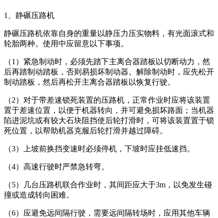
1、静碾压路机
静碾压路机依靠自身的重量以静压力压实物料，有光面滚式和
轮胎两种。使用中应留意以下事项。
（1）紧急制动时，必须先踏下主离合器踏板以切断动力，然
后再踏制动踏板，否则易损坏制动器。解除制动时，应先松开
制动踏板，然后再松开主离合器踏板以恢复行驶。
（2）对于带差速锁死装置的压路机，正常作业时应将该装置
置于差速位置，以便于机器转向，并可避免损坏路面；当机器
陷进泥坑或有较大石块阻挡使后轮打滑时，可将该装置置于锁
死位置，以帮助机器克服后轮打滑并越过障碍。
（3）上坡前换挡变速时必须停机，下坡时应挂低速挡。
（4）高速行驶时严禁急转弯。
（5）几台压路机联合作业时，其间距应大于3m，以免发生碰
撞或造成转向困难。
（6）应避免远间隔行驶，需要远间隔转场时，应用其他车辆