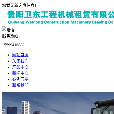
您暂无新询盘信息！
服务热线：
15599416888
网站首页
关于我们
产品中心
新闻中心
案例展示
联系我们