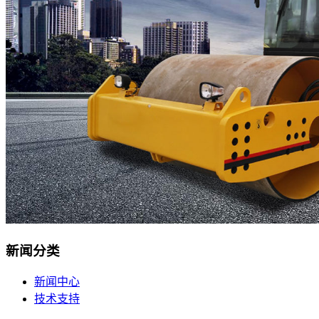
新闻分类
新闻中心
技术支持