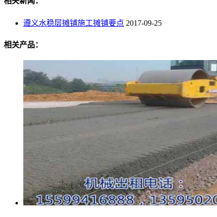
相关新闻：
遵义水稳层摊铺施工摊铺要点
2017-09-25
相关产品：