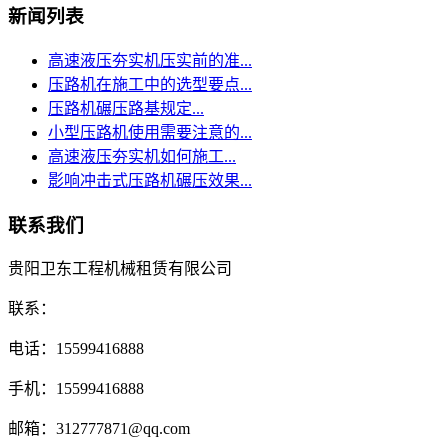
新闻列表
高速液压夯实机压实前的准...
压路机在施工中的选型要点...
压路机碾压路基规定...
小型压路机使用需要注意的...
高速液压夯实机如何施工...
影响冲击式压路机碾压效果...
联系我们
贵阳卫东工程机械租赁有限公司
联系：
电话：15599416888
手机：15599416888
邮箱：312777871@qq.com