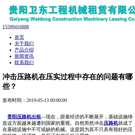
15599416888
首页
关于我们
产品介绍
新闻资讯
联系我们
冲击压路机在压实过程中存在的问题有哪
些？
发布时间：2019-05-13 00:00:00
贵阳压路机出租
—现在，跟着经济的不断展开，基础设施缔
造这方面越来越遭到国家的重视。自然而然冲击
压路机
就成了
在基础设施中不可或缺的机械。这是因为其不只具有很好的压