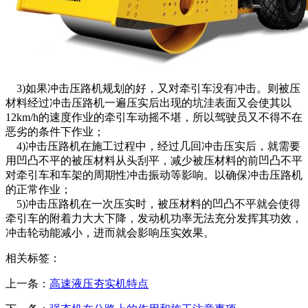
3)如果冲击压路机规划的好，又对牵引车没有冲击。则被压
材料经过冲击压路机一遍压实后出现的坑洼表面又会使其以
12km/h的速度作业的牵引车动摇不堪，所以驾驶员又不得不在
恶劣的条件下作业；
4)冲击压路机在施工过程中，经过几回冲击压实后，就需要
用凹凸不平的被压材料从头刮平，减少被压材料的前凹凸不平
对牵引车和车架的周期性冲击振动等影响。以确保冲击压路机
的正常作业；
5)冲击压路机在一次压实时，被压材料的凹凸不平就会使得
牵引车的附着力大大下降，发动机功率无法充分发挥其功效，
冲击轮动能减小，进而就会影响压实效果。
相关标签：
上一条：
高速液压夯实机特点