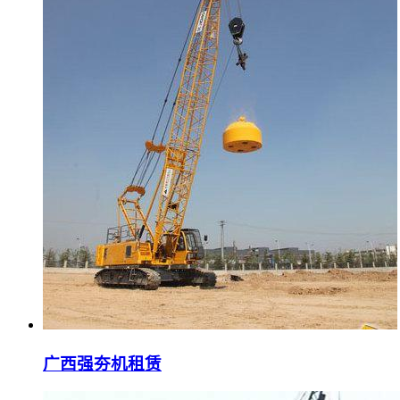
广西强夯机租赁