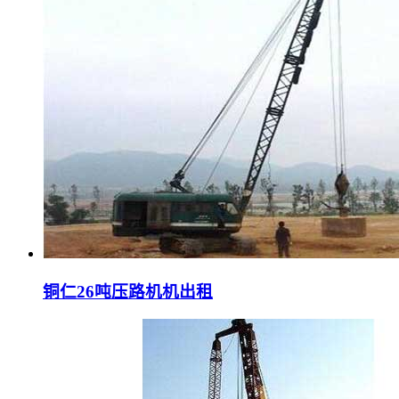
铜仁26吨压路机机出租