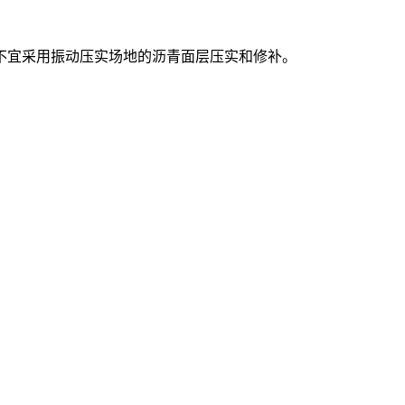
不宜采用振动压实场地的沥青面层压实和修补。