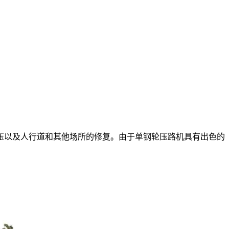
压以及人行道和其他场所的修复。由于单钢轮压路机具有出色的