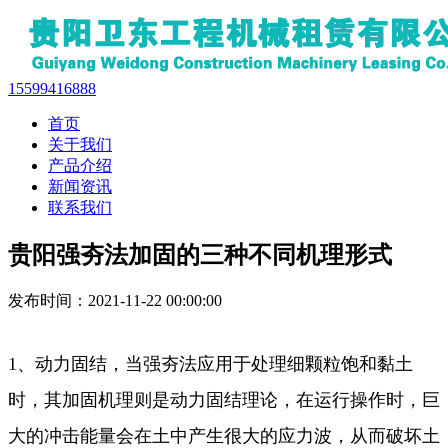
15599416888
首页
关于我们
产品介绍
新闻资讯
联系我们
贵阳强夯法加固的三种不同机理形式
发布时间：2021-11-22 00:00:00
1、动力固结，当强夯法应用于处理细颗粒饱和黏土
时，其加固机理则是动力固结理论，在运行操作时，巨
大的冲击能量会在土中产生很大的应力波，从而破坏土