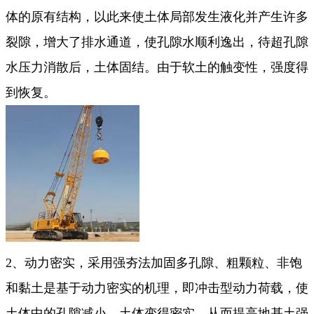
体的原有结构，以此来使土体局部发生液化并产生许多
裂隙，增大了排水通道，使孔隙水顺利逸出，待超孔隙
水压力消散后，土体固结。由于软土的触变性，强度得
到恢复。
2、动力密实，采用强夯法加固多孔隙、粗颗粒、非饱
和黏土是基于动力密实的机理，即冲击型动力荷载，使
土体中的孔隙减小，土体变得密实，从而提高地基土强