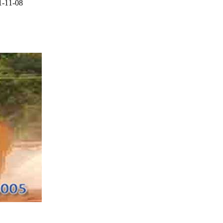
1-11-08