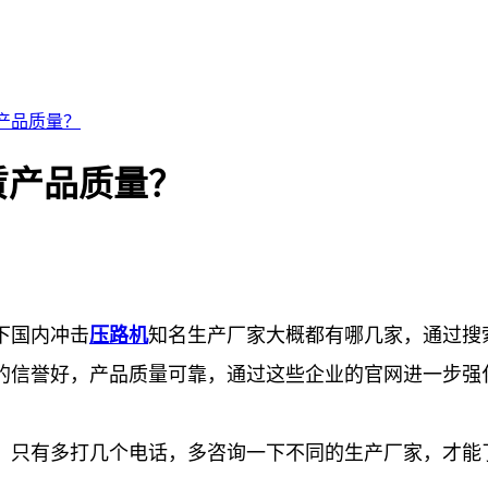
产品质量？
赁产品质量？
下国内冲击
压路机
知名生产厂家大概都有哪几家，通过搜
的信誉好，产品质量可靠，通过这些企业的官网进一步强
，只有多打几个电话，多咨询一下不同的生产厂家，才能