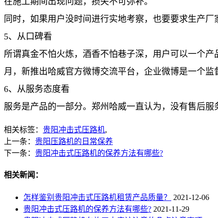
在施工期间出现问题，损失不可弥补。
同时，如果用户没时间进行实地考察，也要要求生产厂
5、从口碑看
所谓真金不怕火炼，酒香不怕巷子深，用户可以一个产品
月，新推出哈威官方微博交流平台，企业微博是一个监
6、从服务态度看
服务是产品的一部分。郑州哈威一直认为，没有售后服
相关标签：
贵阳冲击式压路机
,
上一条：
贵阳压路机的日常保养
下一条：
贵阳冲击式压路机的保养方法有哪些?
相关新闻：
怎样鉴别贵阳冲击式压路机租赁产品质量？
2021-12-06
贵阳冲击式压路机的保养方法有哪些?
2021-11-29