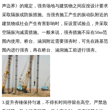
声边界》的规定，强夯场地与建筑物之间应按设计要求
采取隔振或防振措施。当强夯施工产生的振动队附近的
建筑物或社会产生有害影响时，应设置试验点，并采取
空隔振沟减震措施。一般来说，强夯措施不应在50m范
围内使用。桥台、涵洞附近需要强夯时，可先在路基范
围内进行强夯，再在桥台、涵洞施工前进行强夯。
3.提升夯锤保持匀速，不得长时间停留在高空。严禁急