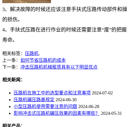
3、解决故障的时候还应该注意手扶式压路传动部件和
的损伤。
4、手扶式压路在进行作业的时候还需要注意“度”的把
寿命。
相关标签：
压路机
,
上一条：
如何节省压路机的成本
下一条：
冲击压路机机械租赁具有以下明显优点
相关新闻：
压路机在施工中的选型要点和注意事项
2024-07-02
压路机碾压路基规定
2024-06-30
小型压路机使用需要注意的问题
2024-06-28
影响冲击式压路机碾压效果的因素有哪些？
2024-05-31
相关产品：