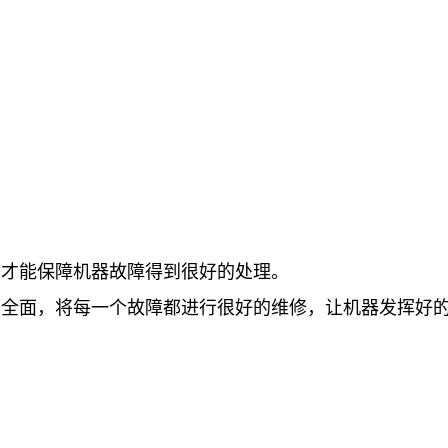
样才能保障机器故障得到很好的处理。
、全面，将每一个故障都进行很好的维修，让机器发挥好