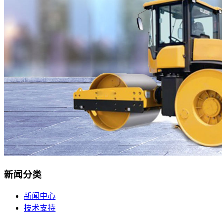
新闻分类
新闻中心
技术支持