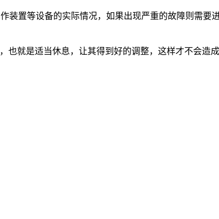
操作装置等设备的实际情况，如果出现严重的故障则需要
握，也就是适当休息，让其得到好的调整，这样才不会造