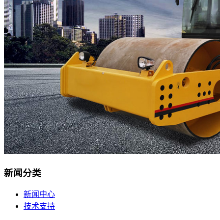
新闻分类
新闻中心
技术支持