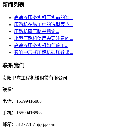
新闻列表
高速液压夯实机压实前的准...
压路机在施工中的选型要点...
压路机碾压路基规定...
小型压路机使用需要注意的...
高速液压夯实机如何施工...
影响冲击式压路机碾压效果...
联系我们
贵阳卫东工程机械租赁有限公司
联系：
电话：15599416888
手机：15599416888
邮箱：312777871@qq.com