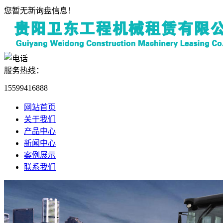
您暂无新询盘信息！
服务热线：
15599416888
网站首页
关于我们
产品中心
新闻中心
案例展示
联系我们