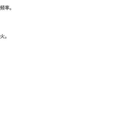
频率。
火。