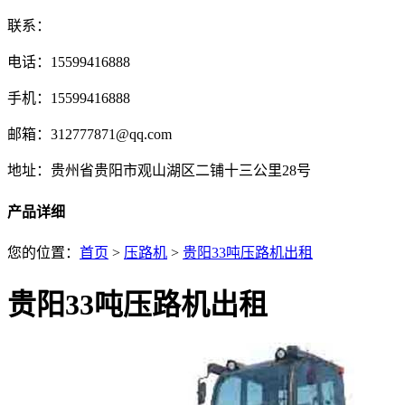
联系：
电话：15599416888
手机：15599416888
邮箱：312777871@qq.com
地址：贵州省贵阳市观山湖区二铺十三公里28号
产品详细
您的位置：
首页
>
压路机
>
贵阳33吨压路机出租
贵阳33吨压路机出租