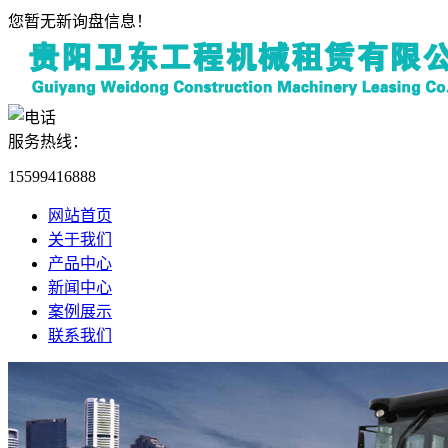
您暂无新询盘信息！
服务热线：
15599416888
网站首页
关于我们
产品中心
新闻中心
案例展示
联系我们