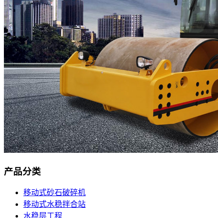
产品分类
移动式砂石破碎机
移动式水稳拌合站
水稳层工程