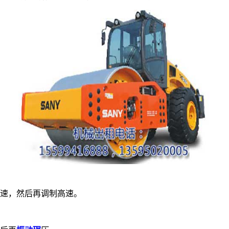
速，然后再调制高速。