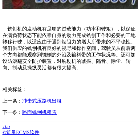
铣刨机的发动机有足够的过载能力（功率和转矩），以保证
在满负荷状态下能依靠自身的动力完成铣刨工作和必要的工地
转移行驶，以适应由于遇到烟阻力的增大所带来的不平稳性。
我们供应的铣刨机有良好的视野和操作空间，驾驶员从前后两
个方向都能观察到铣刨的外沿及输料带的工作状况等。还可加
设防滚翻安全防护装置，对铣刨机的减振、隔音、除尘、转
向、制动及操纵灵活都有很大提高。
相关标签：
上一条：
冲击式压路机出租
下一条：
路面铣刨机租赁
Top
©筑巢ECMS软件